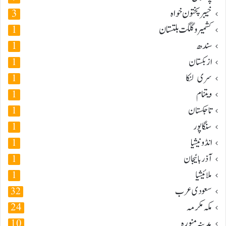
خیبر پختون خواہ
3
کشمیر و گلگت بلتستان
1
سندھ
1
ازبکستان
1
سری لنکا
1
ویتنام
1
تاجکستان
1
سنگاپور
1
انڈونیشیا
1
آذربائیجان
1
ملائیشیا
1
سعودی عرب
32
مکہ مکرمہ
24
مدینہ منورہ
10