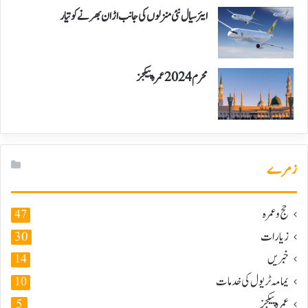
ایئر سیال نئی منزلوں کی جانب اڑان بھرنے کو تیار
محرم 2024 عمرہ پیکجز
زمرے
حج و عمرہ
47
زیارات
30
خبریں
14
یمامہ ٹریول کی خدمات
10
عمرہ پیکجز
5