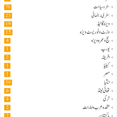
سفر و سیاحت
70
سفری رہنمائی
23
ویزہ گائیڈ
19
وزٹ و ٹوریسٹ ویزہ
15
حج و عمرہ ویزہ
4
یورپ
1
افریقہ
2
کینیا
1
مصر
1
ایشیا
59
تھائی لینڈ
6
ترکی
4
متحدہ عرب و امارات
2
پاکستان
7