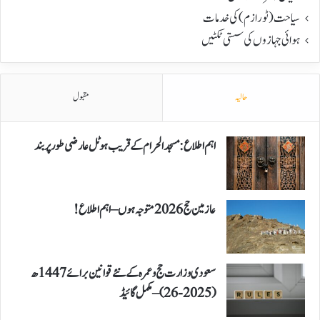
سیاحت(ٹورازم) کی خدمات
ہوائی جہازوں کی سستی ٹکٹیں
حالیہ
مقبول
اہم اطلاع: مسجد الحرام کے قریب ہوٹل عارضی طور پر بند
عازمین حج 2026 متوجہ ہوں – اہم اطلاع!
سعودی وزارت حج و عمرہ کے نئے قوانین برائے 1447ھ
(2025-26) – مکمل گائیڈ