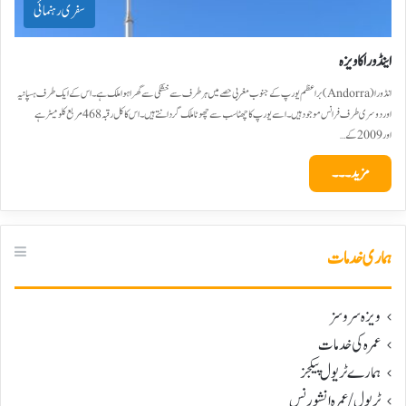
سفری رہنمائی
اینڈورا کا ویزہ
انڈورا (Andorra) براعظم یورپ کے جنوب مغربی حصے میں ہر طرف سے خشکی سے گھرا ہوا ملک ہے۔ اس کے ایک طرف ہسپانیہ
اور دوسری طرف فرانس موجود ہیں۔ اسے یورپ کا چھٹا سب سے چھوٹا ملک گردانتے ہیں۔ اس کا کل رقبہ 468 مربع کلومیٹر ہے
اور 2009 کے…
مزید۔۔۔
ہماری خدمات
ویزہ سروسز
عمرہ کی خدمات
ہمارے ٹریول پیکجز
ٹریول/عمرہ انشورنس