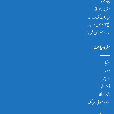
حج و عمرہ
سفری رہنمائی
زیارات مکہ و مدینہ
حج کا مسنون طریقہ
عمرہ کا مسنون طریقہ
سفر و سیاحت
ایشیا
یورپ
افریقہ
آسٹریلیا
انٹار کیٹکا
شمالی و جنوبی امریکہ