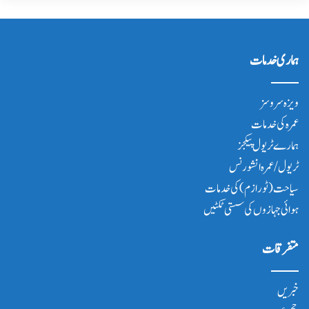
ہماری خدمات
ویزہ سروسز
عمرہ کی خدمات
ہمارے ٹریول پیکجز
ٹریول/عمرہ انشورنس
سیاحت(ٹورازم) کی خدمات
ہوائی جہازوں کی سستی ٹکٹیں
متفرقات
خبریں