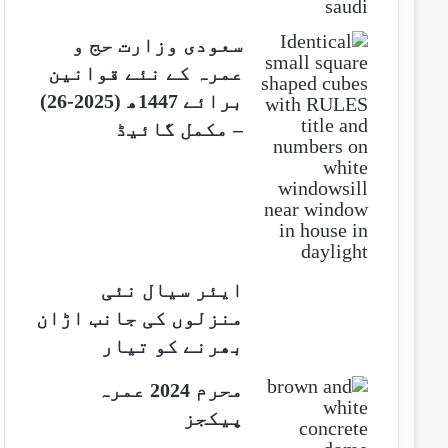
سعودی وزارت حج و
عمرہ کے نئے قوانین
برائے 1447ھ (2025-26)
– مکمل گائیڈ
ایئر سیال نئی
منزلوں کی جانب اڑان
بھرنے کو تیار
محرم 2024 عمرہ
پیکجز