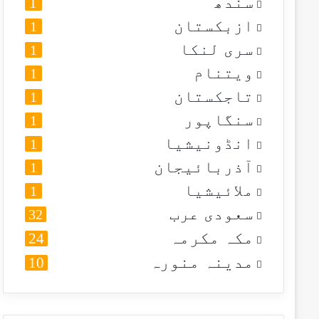
سندھ
1
ازبکستان
1
سری لنکا
1
ویتنام
1
تاجکستان
1
سنگاپور
1
انڈونیشیا
1
آذربائیجان
1
ملائیشیا
1
سعودی عرب
32
مکہ مکرمہ
24
مدینہ منورہ
10