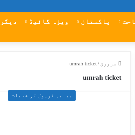
احت
پاکستان
ویزہ گائیڈ
دیگر 
سرورق
/
umrah ticket
umrah ticket
یمامہ ٹریول کی خدمات