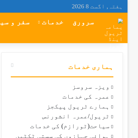
ہفتہ, اگست 8 2026
سرورق
خدمات
سفر و سی
ہماری خدمات
ویزہ سروسز
عمرہ کی خدمات
ہمارے ٹریول پیکجز
ٹریول/عمرہ انشورنس
سیاحت(ٹورازم) کی خدمات
ہوائی جہازوں کی سستی ٹکٹیں