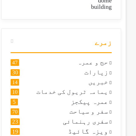
زمرے
حج و عمرہ
47
زیارات
30
خبریں
14
یمامہ ٹریول کی خدمات
10
عمرہ پیکجز
5
سفر و سیاحت
70
سفری رہنمائی
23
ویزہ گائیڈ
19