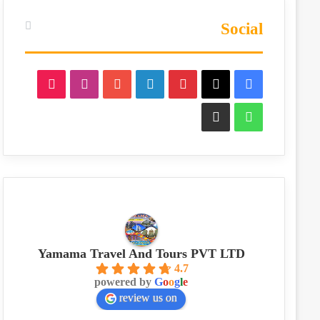
Social
TikTok
Instagram
YouTube
LinkedIn
Pinterest
Facebook
X
Phone
WhatsApp
Yamama Travel And Tours PVT LTD
4.7
powered by
G
o
o
g
l
e
review us on