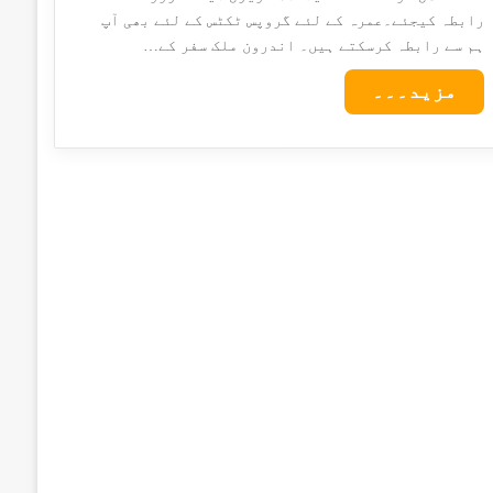
رابطہ کیجئے۔عمرہ کے لئے گروپس ٹکٹس کے لئے بھی آپ
ہم سے رابطہ کرسکتے ہیں۔ اندرون ملک سفر کے…
مزید۔۔۔