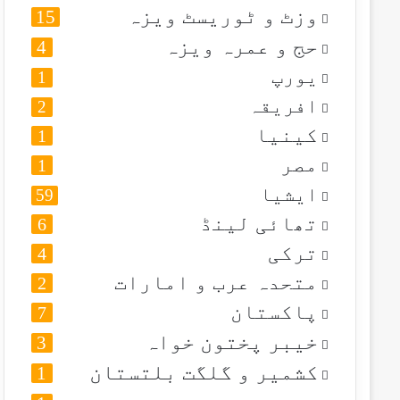
وزٹ و ٹوریسٹ ویزہ
15
حج و عمرہ ویزہ
4
یورپ
1
افریقہ
2
کینیا
1
مصر
1
ایشیا
59
تھائی لینڈ
6
ترکی
4
متحدہ عرب و امارات
2
پاکستان
7
خیبر پختون خواہ
3
کشمیر و گلگت بلتستان
1