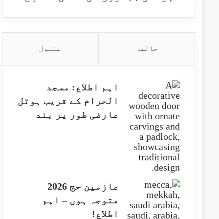
حالیہ
مقبول
اہم اطلاع: مسجد
الحرام کے قریب ہوٹل
عارضی طور پر بند
عازمین حج 2026
متوجہ ہوں – اہم
اطلاع!