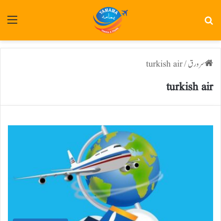
تلاش
فہر
سرورق
/
turkish air
turkish air