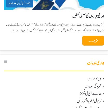
یمامہ ٹریول کی خدمات
ہوائی جہازوں کی سستی ٹکٹیں
اگر آپ اندرون ملک یا بیرون ملک بذریعہ ہوائی جہاز سفر کا ارادہ رکھتے ہیں تو کسی بھی ائرلائن کی سستی ٹکٹ حاصل کرنے کے لئے یمامہ
ٹریول اینڈ ٹورز سے رابطہ کیجئے۔عمرہ کے لئے گروپس ٹکٹس کے لئے بھی آپ ہم سے رابطہ کرسکتے ہیں۔ اندرون ملک سفر کے…
مزید۔۔۔
ہماری خدمات
ویزہ سروسز
عمرہ کی خدمات
ہمارے ٹریول پیکجز
ٹریول/عمرہ انشورنس