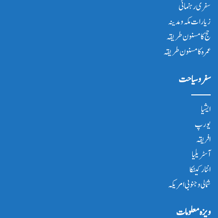
سفری رہنمائی
زیارات مکہ و مدینہ
حج کا مسنون طریقہ
عمرہ کا مسنون طریقہ
سفر و سیاحت
ایشیا
یورپ
افریقہ
آسٹریلیا
انٹار کیٹکا
شمالی و جنوبی امریکہ
ویزہ معلومات