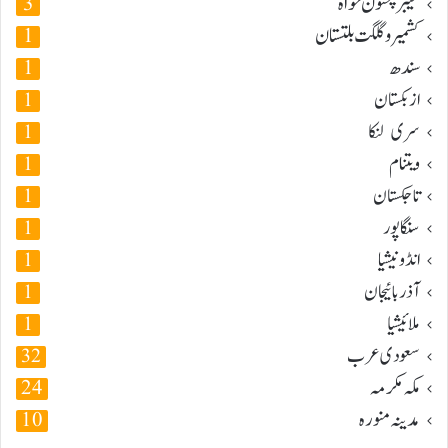
خیبر پختون خواہ
3
کشمیر و گلگت بلتستان
1
سندھ
1
ازبکستان
1
سری لنکا
1
ویتنام
1
تاجکستان
1
سنگاپور
1
انڈونیشیا
1
آذربائیجان
1
ملائیشیا
1
سعودی عرب
32
مکہ مکرمہ
24
مدینہ منورہ
10