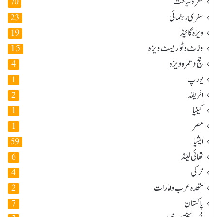
سفر و سیاحت
70
سفری رہنمائی
23
ویزہ گائیڈ
19
وزٹ و ٹوریسٹ ویزہ
15
حج و عمرہ ویزہ
4
یورپ
1
افریقہ
2
کینیا
1
مصر
1
ایشیا
59
تھائی لینڈ
6
ترکی
4
متحدہ عرب و امارات
2
پاکستان
7