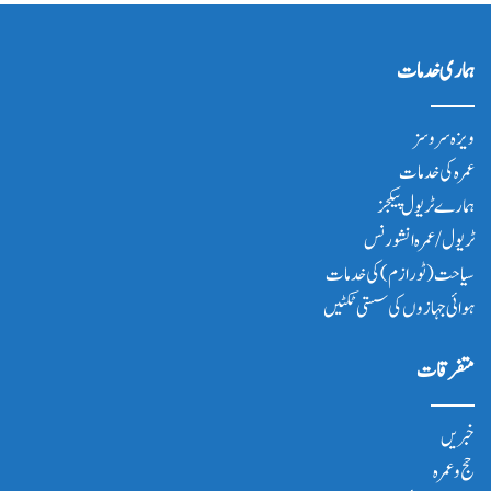
ہماری خدمات
ویزہ سروسز
عمرہ کی خدمات
ہمارے ٹریول پیکجز
ٹریول/عمرہ انشورنس
سیاحت(ٹورازم) کی خدمات
ہوائی جہازوں کی سستی ٹکٹیں
متفرقات
خبریں
حج و عمرہ