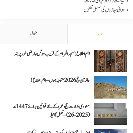
سیاحت(ٹورازم) کی خدمات
ہوائی جہازوں کی سستی ٹکٹیں
حالیہ
مقبول
اہم اطلاع: مسجد الحرام کے قریب ہوٹل عارضی طور پر بند
عازمین حج 2026 متوجہ ہوں – اہم اطلاع!
سعودی وزارت حج و عمرہ کے نئے قوانین برائے 1447ھ
(2025-26) – مکمل گائیڈ