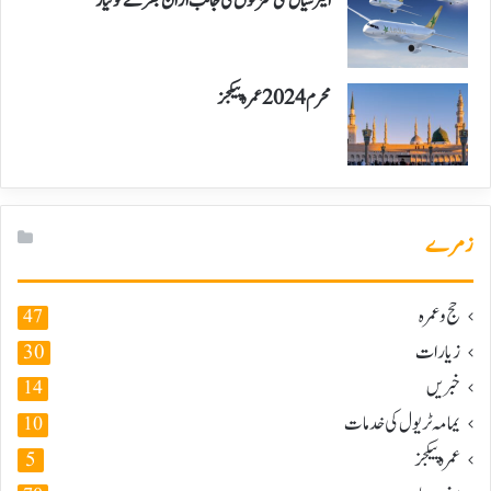
ایئر سیال نئی منزلوں کی جانب اڑان بھرنے کو تیار
محرم 2024 عمرہ پیکجز
زمرے
حج و عمرہ
47
زیارات
30
خبریں
14
یمامہ ٹریول کی خدمات
10
عمرہ پیکجز
5