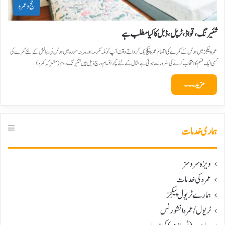
حج و عمرہ
شئیرنگ، قواڈ، ٹرپل، ڈبل کا کیا مطلب ہے
عمرہ پیکجز میں ہوٹل کے کمرے کی اقسام عمرہ پیکج بک کرواتے وقت آپ کو مکہ مکرمہ اور مدینہ منورہ میں ہوٹل کی رہائش کے لئے کمرے کی
کسی ایک قسم کا انتخاب کرنے کی ضرورت ہوتی ہے مثال کے لئے کچھ اقسام درج ذیل ہیں شئیرنگ روم (مشترکہ کمرہ)…
مزید۔۔۔
ہماری خدمات
ویزہ سروسز
عمرہ کی خدمات
ہمارے ٹریول پیکجز
ٹریول/عمرہ انشورنس