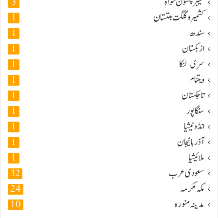
خیبر پختون خواہ
3
کشمیر و گلگت بلتستان
1
سندھ
1
ازبکستان
1
سری لنکا
1
ویتنام
1
تاجکستان
1
سنگاپور
1
انڈونیشیا
1
آذربائیجان
1
ملائیشیا
1
سعودی عرب
32
مکہ مکرمہ
24
مدینہ منورہ
10