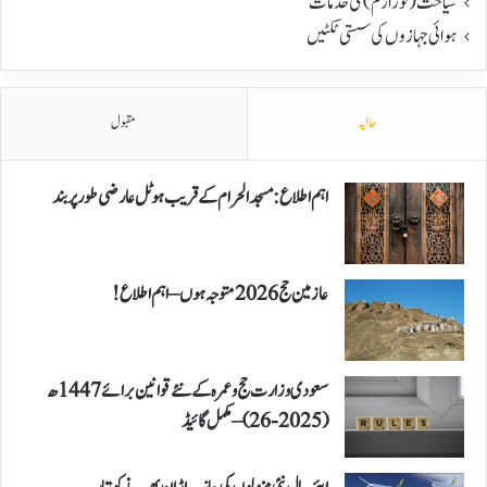
سیاحت(ٹورازم) کی خدمات
ہوائی جہازوں کی سستی ٹکٹیں
حالیہ
مقبول
اہم اطلاع: مسجد الحرام کے قریب ہوٹل عارضی طور پر بند
عازمین حج 2026 متوجہ ہوں – اہم اطلاع!
سعودی وزارت حج و عمرہ کے نئے قوانین برائے 1447ھ
(2025-26) – مکمل گائیڈ