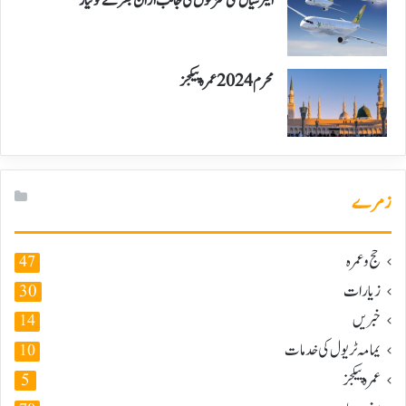
ایئر سیال نئی منزلوں کی جانب اڑان بھرنے کو تیار
محرم 2024 عمرہ پیکجز
زمرے
حج و عمرہ
47
زیارات
30
خبریں
14
یمامہ ٹریول کی خدمات
10
عمرہ پیکجز
5