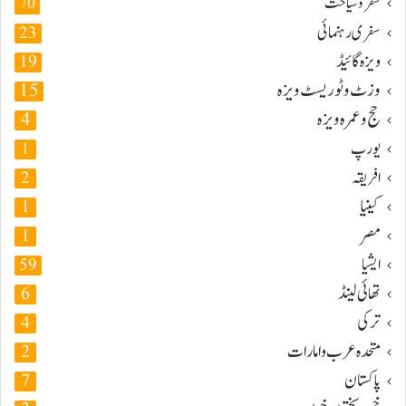
سفر و سیاحت
70
سفری رہنمائی
23
ویزہ گائیڈ
19
وزٹ و ٹوریسٹ ویزہ
15
حج و عمرہ ویزہ
4
یورپ
1
افریقہ
2
کینیا
1
مصر
1
ایشیا
59
تھائی لینڈ
6
ترکی
4
متحدہ عرب و امارات
2
پاکستان
7