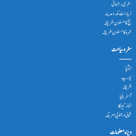
سفری رہنمائی
زیارات مکہ و مدینہ
حج کا مسنون طریقہ
عمرہ کا مسنون طریقہ
سفر و سیاحت
ایشیا
یورپ
افریقہ
آسٹریلیا
انٹار کیٹکا
شمالی و جنوبی امریکہ
ویزہ معلومات