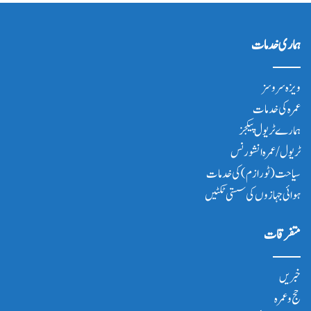
ہماری خدمات
ویزہ سروسز
عمرہ کی خدمات
ہمارے ٹریول پیکجز
ٹریول/عمرہ انشورنس
سیاحت(ٹورازم) کی خدمات
ہوائی جہازوں کی سستی ٹکٹیں
متفرقات
خبریں
حج و عمرہ