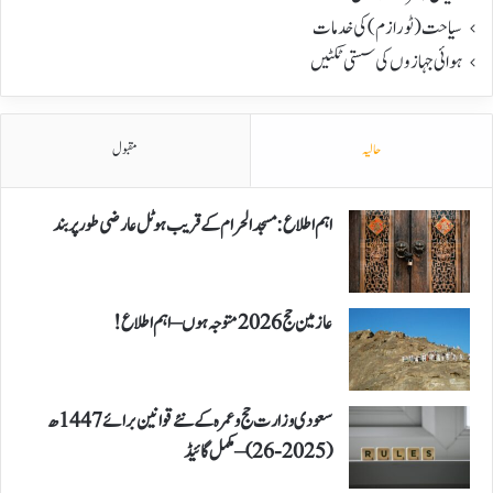
سیاحت(ٹورازم) کی خدمات
ہوائی جہازوں کی سستی ٹکٹیں
حالیہ
مقبول
اہم اطلاع: مسجد الحرام کے قریب ہوٹل عارضی طور پر بند
عازمین حج 2026 متوجہ ہوں – اہم اطلاع!
سعودی وزارت حج و عمرہ کے نئے قوانین برائے 1447ھ
(2025-26) – مکمل گائیڈ