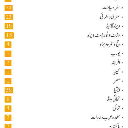
سفر و سیاحت
70
سفری رہنمائی
23
ویزہ گائیڈ
19
وزٹ و ٹوریسٹ ویزہ
15
حج و عمرہ ویزہ
4
یورپ
1
افریقہ
2
کینیا
1
مصر
1
ایشیا
59
تھائی لینڈ
6
ترکی
4
متحدہ عرب و امارات
2
پاکستان
7