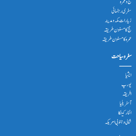
حج و عمرہ
سفری رہنمائی
زیارات مکہ و مدینہ
حج کا مسنون طریقہ
عمرہ کا مسنون طریقہ
سفر و سیاحت
ایشیا
یورپ
افریقہ
آسٹریلیا
انٹار کیٹکا
شمالی و جنوبی امریکہ