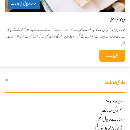
یمامہ ٹریول کی خدمات
ویزہ سروسز
یمامہ ٹریول اینڈ ٹورز پرائیویٹ لیمٹیڈ حکومت پاکستان سے منظور شدہ ادراہ ہے جو عمرہ خدمات کے علاوہ اپنے معزز کسٹمر کے لئے دنیا بھر
کے وزٹ اور ٹورسٹ ویزوں کے حصول کے لئے مکمل رہنمائی اور پراسس کی خدمات بھی انتہائی معقول فیس کے عوض پیش کرتا ہے۔
تمام…
مزید۔۔۔
ہماری خدمات
ویزہ سروسز
عمرہ کی خدمات
ہمارے ٹریول پیکجز
ٹریول/عمرہ انشورنس