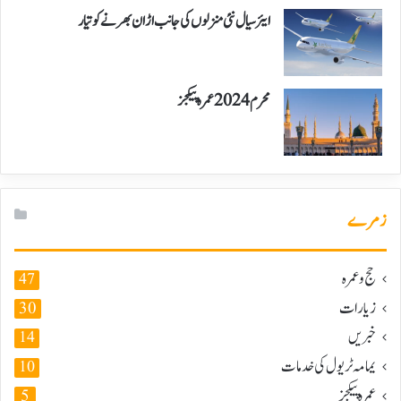
ایئر سیال نئی منزلوں کی جانب اڑان بھرنے کو تیار
محرم 2024 عمرہ پیکجز
زمرے
حج و عمرہ
47
زیارات
30
خبریں
14
یمامہ ٹریول کی خدمات
10
عمرہ پیکجز
5