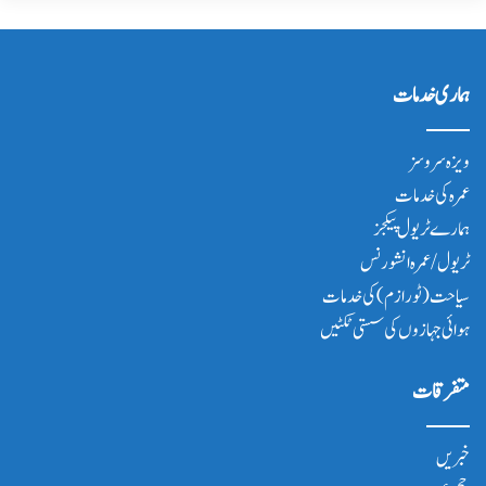
ہماری خدمات
ویزہ سروسز
عمرہ کی خدمات
ہمارے ٹریول پیکجز
ٹریول/عمرہ انشورنس
سیاحت(ٹورازم) کی خدمات
ہوائی جہازوں کی سستی ٹکٹیں
متفرقات
خبریں