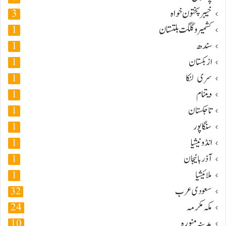
خیبر پختون خواہ
3
کشمیر و گلگت بلتستان
1
سندھ
1
ازبکستان
1
سری لنکا
1
ویتنام
1
تاجکستان
1
سنگاپور
1
انڈونیشیا
1
آذربائیجان
1
ملائیشیا
1
سعودی عرب
32
مکہ مکرمہ
24
مدینہ منورہ
10