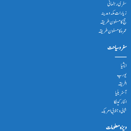
سفری رہنمائی
زیارات مکہ و مدینہ
حج کا مسنون طریقہ
عمرہ کا مسنون طریقہ
سفر و سیاحت
ایشیا
یورپ
افریقہ
آسٹریلیا
انٹار کیٹکا
شمالی و جنوبی امریکہ
ویزہ معلومات