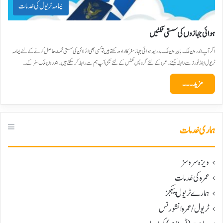
یمامہ ٹریول کی خدمات
ہوائی جہازوں کی سستی ٹکٹیں
اگر آپ اندرون ملک یا بیرون ملک بذریعہ ہوائی جہاز سفر کا ارادہ رکھتے ہیں تو کسی بھی ائرلائن کی سستی ٹکٹ حاصل کرنے کے لئے یمامہ
ٹریول اینڈ ٹورز سے رابطہ کیجئے۔عمرہ کے لئے گروپس ٹکٹس کے لئے بھی آپ ہم سے رابطہ کرسکتے ہیں۔ اندرون ملک سفر کے…
مزید۔۔۔
ہماری خدمات
ویزہ سروسز
عمرہ کی خدمات
ہمارے ٹریول پیکجز
ٹریول/عمرہ انشورنس