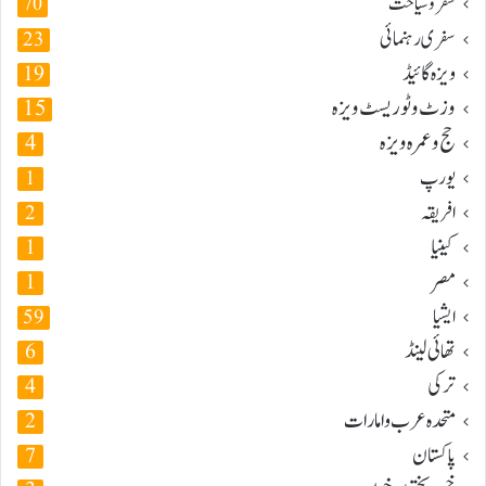
سفر و سیاحت
70
سفری رہنمائی
23
ویزہ گائیڈ
19
وزٹ و ٹوریسٹ ویزہ
15
حج و عمرہ ویزہ
4
یورپ
1
افریقہ
2
کینیا
1
مصر
1
ایشیا
59
تھائی لینڈ
6
ترکی
4
متحدہ عرب و امارات
2
پاکستان
7