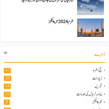
ایئر سیال نئی منزلوں کی جانب اڑان بھرنے کو تیار
محرم 2024 عمرہ پیکجز
زمرے
حج و عمرہ
47
زیارات
30
خبریں
14
یمامہ ٹریول کی خدمات
10
عمرہ پیکجز
5