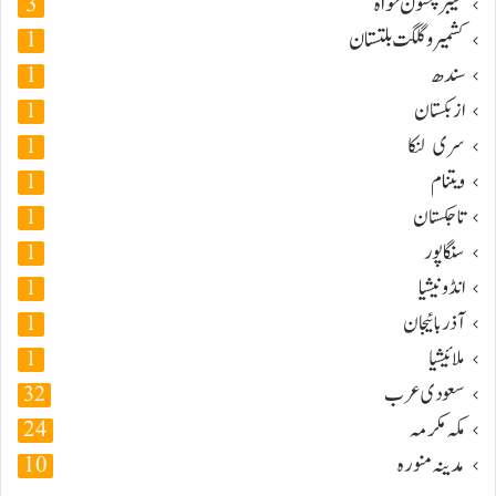
خیبر پختون خواہ
3
کشمیر و گلگت بلتستان
1
سندھ
1
ازبکستان
1
سری لنکا
1
ویتنام
1
تاجکستان
1
سنگاپور
1
انڈونیشیا
1
آذربائیجان
1
ملائیشیا
1
سعودی عرب
32
مکہ مکرمہ
24
مدینہ منورہ
10