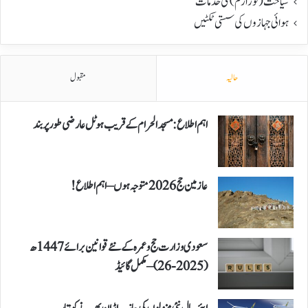
سیاحت(ٹورازم) کی خدمات
ہوائی جہازوں کی سستی ٹکٹیں
حالیہ
مقبول
اہم اطلاع: مسجد الحرام کے قریب ہوٹل عارضی طور پر بند
عازمین حج 2026 متوجہ ہوں – اہم اطلاع!
سعودی وزارت حج و عمرہ کے نئے قوانین برائے 1447ھ
(2025-26) – مکمل گائیڈ