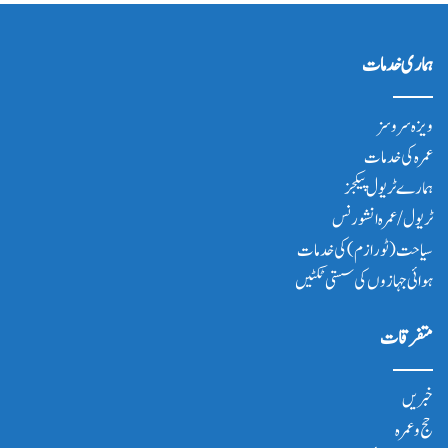
ہماری خدمات
ویزہ سروسز
عمرہ کی خدمات
ہمارے ٹریول پیکجز
ٹریول/عمرہ انشورنس
سیاحت(ٹورازم) کی خدمات
ہوائی جہازوں کی سستی ٹکٹیں
متفرقات
خبریں
حج و عمرہ