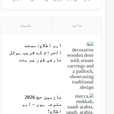
حالیہ
مقبول
اہم اطلاع: مسجد
الحرام کے قریب ہوٹل
عارضی طور پر بند
عازمین حج 2026
متوجہ ہوں – اہم
اطلاع!