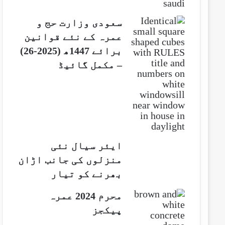
سعودی وزارت حج و
عمرہ کے نئے قوانین
برائے 1447ھ (2025-26)
– مکمل گائیڈ
ایئر سیال نئی
منزلوں کی جانب اڑان
بھرنے کو تیار
محرم 2024 عمرہ
پیکجز