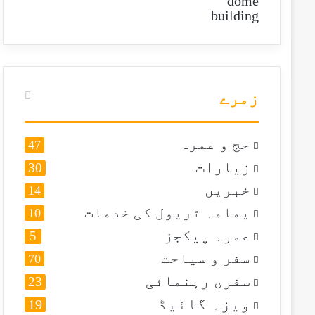
زمرے
حج و عمرہ
47
زیارات
30
خبریں
14
یمامہ ٹریول کی خدمات
10
عمرہ پیکجز
5
سفر و سیاحت
70
سفری رہنمائی
23
ویزہ گائیڈ
19