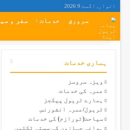
اتوار, اگست 9 2026
سرورق
خدمات
سفر و سی
ہماری خدمات
ویزہ سروسز
عمرہ کی خدمات
ہمارے ٹریول پیکجز
ٹریول/عمرہ انشورنس
سیاحت(ٹورازم) کی خدمات
ہوائی جہازوں کی سستی ٹکٹیں