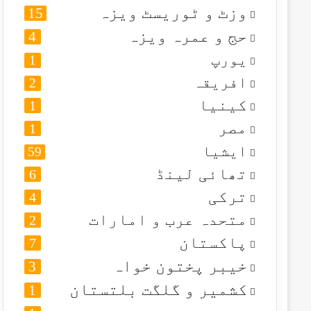
وزٹ و ٹوریسٹ ویزہ
15
حج و عمرہ ویزہ
4
یورپ
1
افریقہ
2
کینیا
1
مصر
1
ایشیا
59
تھائی لینڈ
6
ترکی
4
متحدہ عرب و امارات
2
پاکستان
7
خیبر پختون خواہ
3
کشمیر و گلگت بلتستان
1