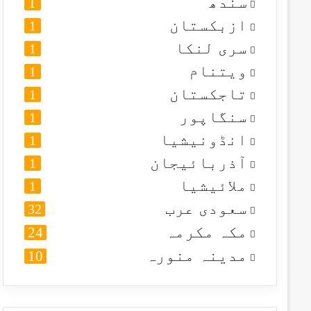
سندھ
1
ازبکستان
1
سری لنکا
1
ویتنام
1
تاجکستان
1
سنگاپور
1
انڈونیشیا
1
آذربائیجان
1
ملائیشیا
1
سعودی عرب
32
مکہ مکرمہ
24
مدینہ منورہ
10