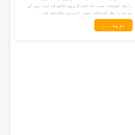
رابطہ کیجئے۔عمرہ کے لئے گروپس ٹکٹس کے لئے بھی آپ
ہم سے رابطہ کرسکتے ہیں۔ اندرون ملک سفر کے…
مزید۔۔۔