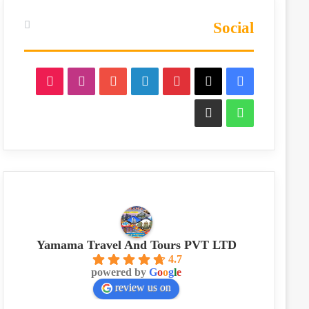
Social
TikTok
Instagram
YouTube
LinkedIn
Pinterest
Facebook
X
Phone
WhatsApp
Yamama Travel And Tours PVT LTD
4.7
powered by
G
o
o
g
l
e
review us on