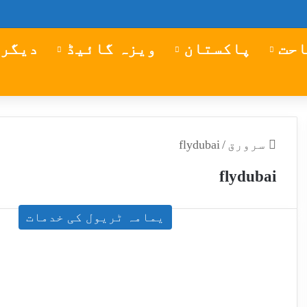
احت
پاکستان
ویزہ گائیڈ
دیگر 
سرورق
/
flydubai
flydubai
یمامہ ٹریول کی خدمات