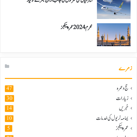
ایئر سیال نئی منزلوں کی جانب اڑان بھرنے کو تیار
محرم 2024 عمرہ پیکجز
زمرے
حج و عمرہ
47
زیارات
30
خبریں
14
یمامہ ٹریول کی خدمات
10
عمرہ پیکجز
5