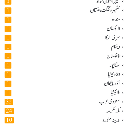
خیبر پختون خواہ
3
کشمیر و گلگت بلتستان
1
سندھ
1
ازبکستان
1
سری لنکا
1
ویتنام
1
تاجکستان
1
سنگاپور
1
انڈونیشیا
1
آذربائیجان
1
ملائیشیا
1
سعودی عرب
32
مکہ مکرمہ
24
مدینہ منورہ
10