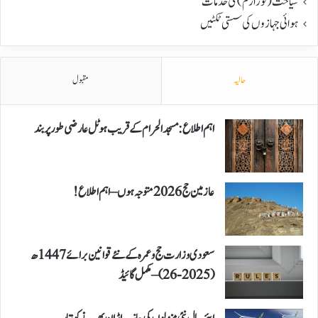
سیاحت(ٹورازم) کی خدمات
ہوائی جہازوں کی سستی ٹکٹیں
حالیہ
مقبول
اہم اطلاع: مسجد الحرام کے قریب ہوٹل عارضی طور پر بند
عازمین حج 2026 متوجہ ہوں – اہم اطلاع!
سعودی وزارت حج و عمرہ کے نئے قوانین برائے 1447ھ
(2025-26) – مکمل گائیڈ