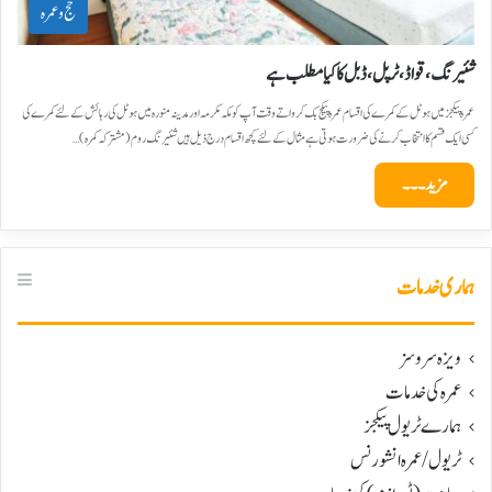
حج و عمرہ
شئیرنگ، قواڈ، ٹرپل، ڈبل کا کیا مطلب ہے
عمرہ پیکجز میں ہوٹل کے کمرے کی اقسام عمرہ پیکج بک کرواتے وقت آپ کو مکہ مکرمہ اور مدینہ منورہ میں ہوٹل کی رہائش کے لئے کمرے کی
کسی ایک قسم کا انتخاب کرنے کی ضرورت ہوتی ہے مثال کے لئے کچھ اقسام درج ذیل ہیں شئیرنگ روم (مشترکہ کمرہ)…
مزید۔۔۔
ہماری خدمات
ویزہ سروسز
عمرہ کی خدمات
ہمارے ٹریول پیکجز
ٹریول/عمرہ انشورنس