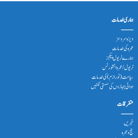
ہماری خدمات
ویزہ سروسز
عمرہ کی خدمات
ہمارے ٹریول پیکجز
ٹریول/عمرہ انشورنس
سیاحت(ٹورازم) کی خدمات
ہوائی جہازوں کی سستی ٹکٹیں
متفرقات
خبریں
حج و عمرہ