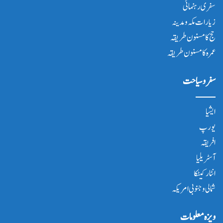
سفری رہنمائی
زیارات مکہ و مدینہ
حج کا مسنون طریقہ
عمرہ کا مسنون طریقہ
سفر و سیاحت
ایشیا
یورپ
افریقہ
آسٹریلیا
انٹار کیٹکا
شمالی و جنوبی امریکہ
ویزہ معلومات