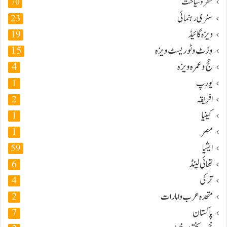
سفر و سیاحت
70
سفری رہنمائی
23
ویزہ گائیڈ
19
وزٹ و ٹوریسٹ ویزہ
15
حج و عمرہ ویزہ
4
یورپ
1
افریقہ
2
کینیا
1
مصر
1
ایشیا
59
تھائی لینڈ
6
ترکی
4
متحدہ عرب و امارات
2
پاکستان
7