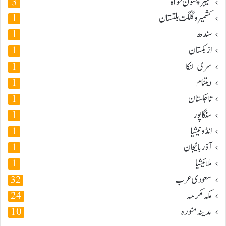
خیبر پختون خواہ
3
کشمیر و گلگت بلتستان
1
سندھ
1
ازبکستان
1
سری لنکا
1
ویتنام
1
تاجکستان
1
سنگاپور
1
انڈونیشیا
1
آذربائیجان
1
ملائیشیا
1
سعودی عرب
32
مکہ مکرمہ
24
مدینہ منورہ
10