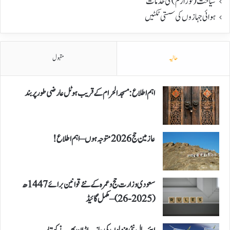
سیاحت(ٹورازم) کی خدمات
ہوائی جہازوں کی سستی ٹکٹیں
حالیہ
مقبول
اہم اطلاع: مسجد الحرام کے قریب ہوٹل عارضی طور پر بند
عازمین حج 2026 متوجہ ہوں – اہم اطلاع!
سعودی وزارت حج و عمرہ کے نئے قوانین برائے 1447ھ
(2025-26) – مکمل گائیڈ