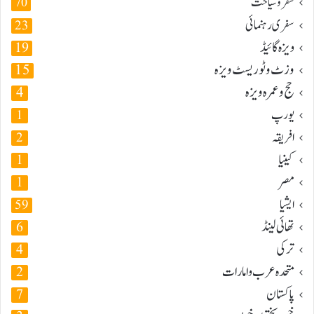
سفر و سیاحت
70
سفری رہنمائی
23
ویزہ گائیڈ
19
وزٹ و ٹوریسٹ ویزہ
15
حج و عمرہ ویزہ
4
یورپ
1
افریقہ
2
کینیا
1
مصر
1
ایشیا
59
تھائی لینڈ
6
ترکی
4
متحدہ عرب و امارات
2
پاکستان
7