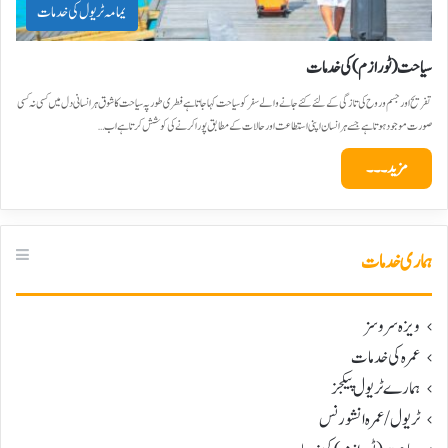
یمامہ ٹریول کی خدمات
سیاحت(ٹورازم) کی خدمات
تفریح اور جسم و روح کی تازگی کے لئے کئے جانے والے سفر کو سیاحت کہا جاتا ہے فطری طور پہ سیاحت کا شوق ہرانسانی دل میں کسی نہ کسی
صورت موجود ہوتا ہے جسے ہر انسان اپنی استطاعت اور حالات کے مطابق پورا کرنے کی کوشش کرتا ہے اب…
مزید۔۔۔
ہماری خدمات
ویزہ سروسز
عمرہ کی خدمات
ہمارے ٹریول پیکجز
ٹریول/عمرہ انشورنس