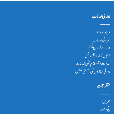
ہماری خدمات
ویزہ سروسز
عمرہ کی خدمات
ہمارے ٹریول پیکجز
ٹریول/عمرہ انشورنس
سیاحت(ٹورازم) کی خدمات
ہوائی جہازوں کی سستی ٹکٹیں
متفرقات
خبریں
حج و عمرہ