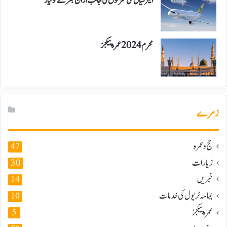
ایئر سیال نئی منزلوں کی جانب اڑان بھرنے کو تیار
محرم 2024 عمرہ پیکجز
زمرے
حج و عمرہ
47
زیارات
30
خبریں
14
یمامہ ٹریول کی خدمات
10
عمرہ پیکجز
5