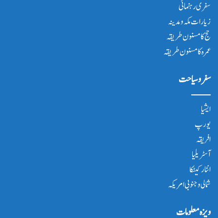
سفری رہنمائی
زیارات مکہ و مدینہ
حج کا مسنون طریقہ
عمرہ کا مسنون طریقہ
سفر و سیاحت
ایشیا
یورپ
افریقہ
آسٹریلیا
انٹار کیٹکا
شمالی و جنوبی امریکہ
ویزہ معلومات