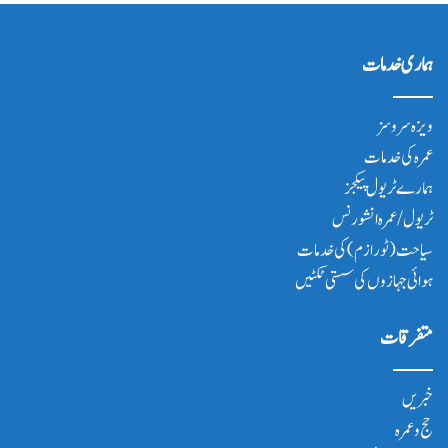
ہماری خدمات
ویزہ سروسز
عمرہ کی خدمات
ہمارے ٹریول پیکجز
ٹریول/عمرہ انشورنس
سیاحت(ٹورازم) کی خدمات
ہوائی جہازوں کی سستی ٹکٹیں
متفرقات
خبریں
حج و عمرہ