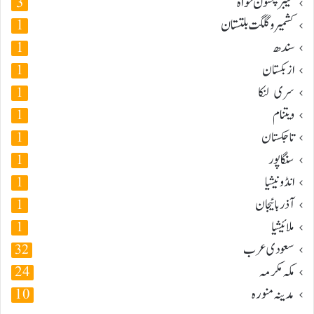
خیبر پختون خواہ
3
کشمیر و گلگت بلتستان
1
سندھ
1
ازبکستان
1
سری لنکا
1
ویتنام
1
تاجکستان
1
سنگاپور
1
انڈونیشیا
1
آذربائیجان
1
ملائیشیا
1
سعودی عرب
32
مکہ مکرمہ
24
مدینہ منورہ
10