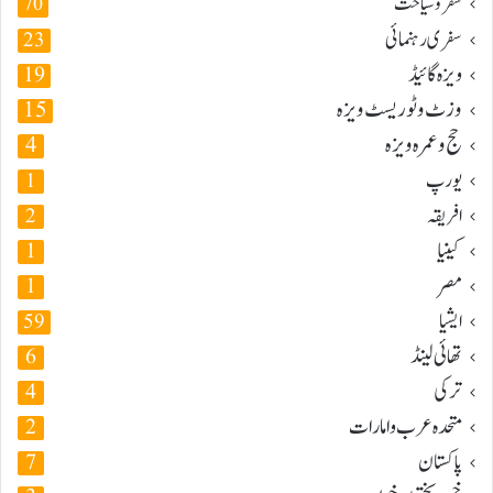
سفر و سیاحت
70
سفری رہنمائی
23
ویزہ گائیڈ
19
وزٹ و ٹوریسٹ ویزہ
15
حج و عمرہ ویزہ
4
یورپ
1
افریقہ
2
کینیا
1
مصر
1
ایشیا
59
تھائی لینڈ
6
ترکی
4
متحدہ عرب و امارات
2
پاکستان
7