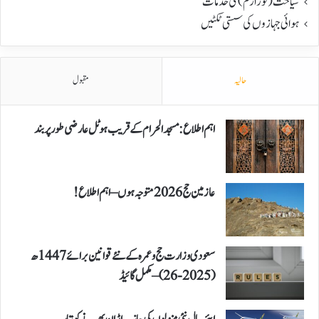
سیاحت(ٹورازم) کی خدمات
ہوائی جہازوں کی سستی ٹکٹیں
حالیہ
مقبول
اہم اطلاع: مسجد الحرام کے قریب ہوٹل عارضی طور پر بند
عازمین حج 2026 متوجہ ہوں – اہم اطلاع!
سعودی وزارت حج و عمرہ کے نئے قوانین برائے 1447ھ
(2025-26) – مکمل گائیڈ