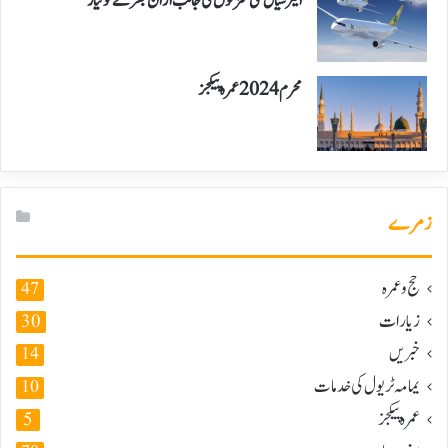
ایئر سیال نئی منزلوں کی جانب اڑان بھرنے کو تیار
محرم 2024 عمرہ پیکجز
زمرے
حج و عمرہ
47
زیارات
30
خبریں
14
یمامہ ٹریول کی خدمات
10
عمرہ پیکجز
5