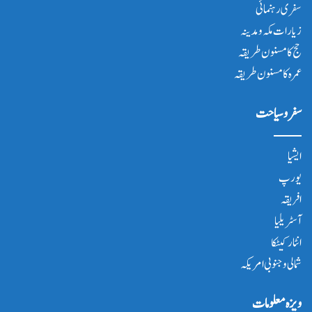
سفری رہنمائی
زیارات مکہ و مدینہ
حج کا مسنون طریقہ
عمرہ کا مسنون طریقہ
سفر و سیاحت
ایشیا
یورپ
افریقہ
آسٹریلیا
انٹار کیٹکا
شمالی و جنوبی امریکہ
ویزہ معلومات