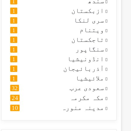
سندھ
1
ازبکستان
1
سری لنکا
1
ویتنام
1
تاجکستان
1
سنگاپور
1
انڈونیشیا
1
آذربائیجان
1
ملائیشیا
1
سعودی عرب
32
مکہ مکرمہ
24
مدینہ منورہ
10