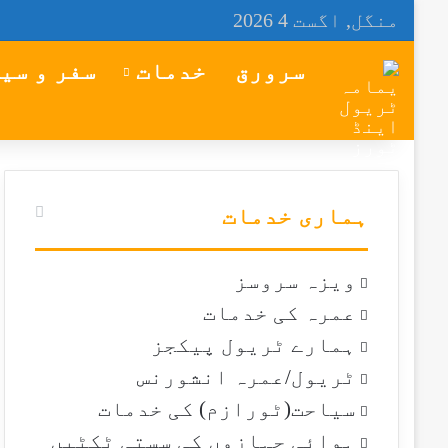
منگل, اگست 4 2026
سرورق
خدمات
سفر و سی
ہماری خدمات
ویزہ سروسز
عمرہ کی خدمات
ہمارے ٹریول پیکجز
ٹریول/عمرہ انشورنس
سیاحت(ٹورازم) کی خدمات
ہوائی جہازوں کی سستی ٹکٹیں