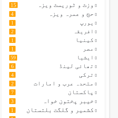
وزٹ و ٹوریسٹ ویزہ
15
حج و عمرہ ویزہ
4
یورپ
1
افریقہ
2
کینیا
1
مصر
1
ایشیا
59
تھائی لینڈ
6
ترکی
4
متحدہ عرب و امارات
2
پاکستان
7
خیبر پختون خواہ
3
کشمیر و گلگت بلتستان
1