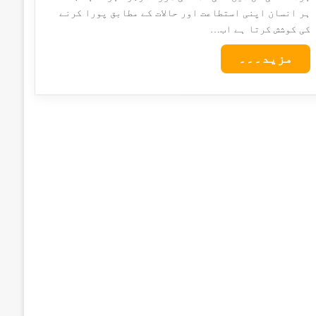
ہر انسان اپنی استطاعت اور حالات کے مطابق پورا کرنے
کی کوشش کرتا ہے اب…
مزید۔۔۔