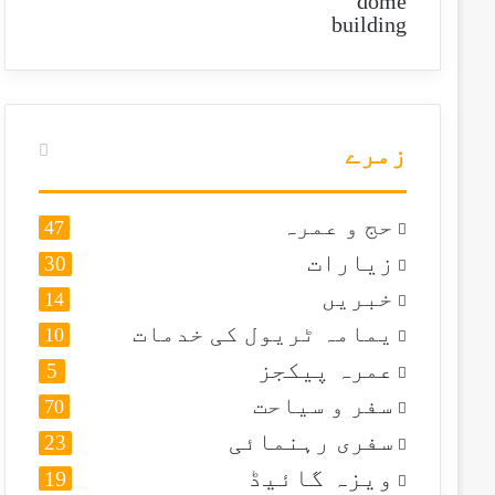
زمرے
حج و عمرہ
47
زیارات
30
خبریں
14
یمامہ ٹریول کی خدمات
10
عمرہ پیکجز
5
سفر و سیاحت
70
سفری رہنمائی
23
ویزہ گائیڈ
19