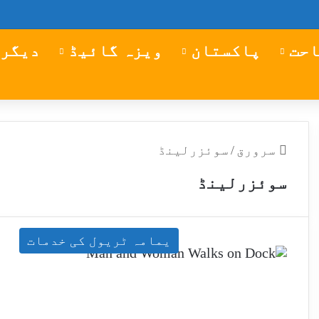
احت
پاکستان
ویزہ گائیڈ
دیگر 
سرورق
/
سوئزرلینڈ
سوئزرلینڈ
یمامہ ٹریول کی خدمات