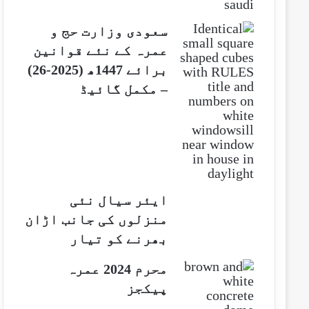
سعودی وزارت حج و
عمرہ کے نئے قوانین
برائے 1447ھ (2025-26)
– مکمل گائیڈ
ایئر سیال نئی
منزلوں کی جانب اڑان
بھرنے کو تیار
محرم 2024 عمرہ
پیکجز