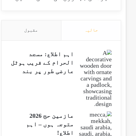
حالیہ
مقبول
اہم اطلاع: مسجد
الحرام کے قریب ہوٹل
عارضی طور پر بند
عازمین حج 2026
متوجہ ہوں – اہم
اطلاع!