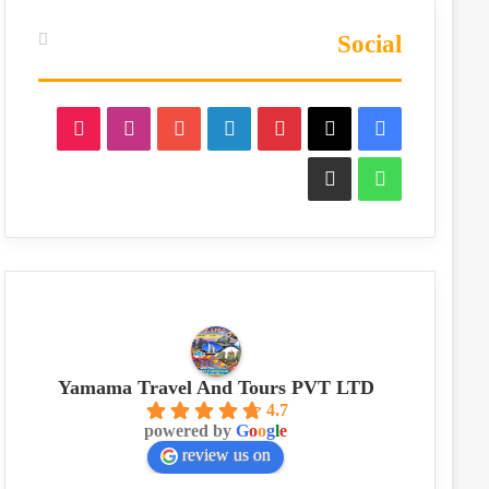
Social
TikTok
Instagram
YouTube
LinkedIn
Pinterest
Facebook
X
Phone
WhatsApp
Yamama Travel And Tours PVT LTD
4.7
powered by
G
o
o
g
l
e
review us on