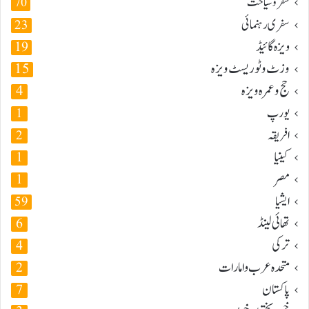
سفر و سیاحت
70
سفری رہنمائی
23
ویزہ گائیڈ
19
وزٹ و ٹوریسٹ ویزہ
15
حج و عمرہ ویزہ
4
یورپ
1
افریقہ
2
کینیا
1
مصر
1
ایشیا
59
تھائی لینڈ
6
ترکی
4
متحدہ عرب و امارات
2
پاکستان
7