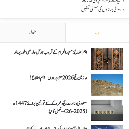
سیاحت(ٹورازم) کی خدمات
ہوائی جہازوں کی سستی ٹکٹیں
حالیہ
مقبول
اہم اطلاع: مسجد الحرام کے قریب ہوٹل عارضی طور پر بند
عازمین حج 2026 متوجہ ہوں – اہم اطلاع!
سعودی وزارت حج و عمرہ کے نئے قوانین برائے 1447ھ
(2025-26) – مکمل گائیڈ