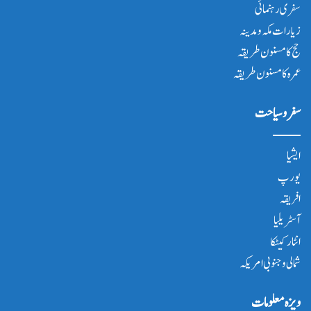
سفری رہنمائی
زیارات مکہ و مدینہ
حج کا مسنون طریقہ
عمرہ کا مسنون طریقہ
سفر و سیاحت
ایشیا
یورپ
افریقہ
آسٹریلیا
انٹار کیٹکا
شمالی و جنوبی امریکہ
ویزہ معلومات