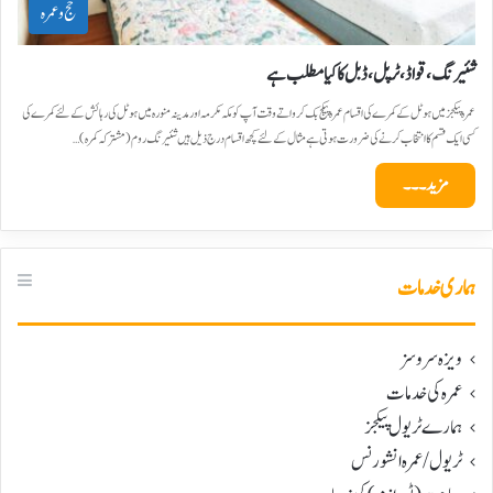
حج و عمرہ
شئیرنگ، قواڈ، ٹرپل، ڈبل کا کیا مطلب ہے
عمرہ پیکجز میں ہوٹل کے کمرے کی اقسام عمرہ پیکج بک کرواتے وقت آپ کو مکہ مکرمہ اور مدینہ منورہ میں ہوٹل کی رہائش کے لئے کمرے کی
کسی ایک قسم کا انتخاب کرنے کی ضرورت ہوتی ہے مثال کے لئے کچھ اقسام درج ذیل ہیں شئیرنگ روم (مشترکہ کمرہ)…
مزید۔۔۔
ہماری خدمات
ویزہ سروسز
عمرہ کی خدمات
ہمارے ٹریول پیکجز
ٹریول/عمرہ انشورنس