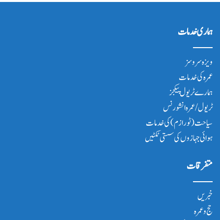
ہماری خدمات
ویزہ سروسز
عمرہ کی خدمات
ہمارے ٹریول پیکجز
ٹریول/عمرہ انشورنس
سیاحت(ٹورازم) کی خدمات
ہوائی جہازوں کی سستی ٹکٹیں
متفرقات
خبریں
حج و عمرہ