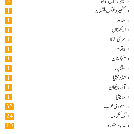
خیبر پختون خواہ
3
کشمیر و گلگت بلتستان
1
سندھ
1
ازبکستان
1
سری لنکا
1
ویتنام
1
تاجکستان
1
سنگاپور
1
انڈونیشیا
1
آذربائیجان
1
ملائیشیا
1
سعودی عرب
32
مکہ مکرمہ
24
مدینہ منورہ
10