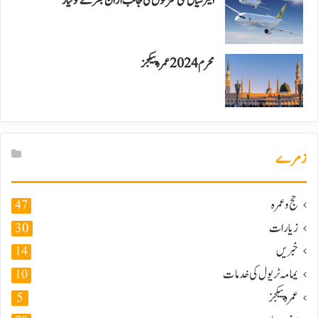
ایئر سیال نئی منزلوں کی جانب اڑان بھرنے کو تیار
محرم 2024 عمرہ پیکجز
زمرے
حج و عمرہ
47
زیارات
30
خبریں
14
یمامہ ٹریول کی خدمات
10
عمرہ پیکجز
5