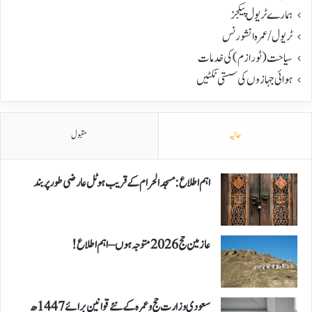
ہمارے ٹریول پیکجز
ٹریول/عمرہ انشورنس
سیاحت(ٹورازم) کی خدمات
ہوائی جہازوں کی سستی ٹکٹیں
حالیہ
مقبول
اہم اطلاع: مسجد الحرام کے قریب ہوٹل عارضی طور پر بند
عازمین حج 2026 متوجہ ہوں – اہم اطلاع!
سعودی وزارت حج و عمرہ کے نئے قوانین برائے 1447ھ