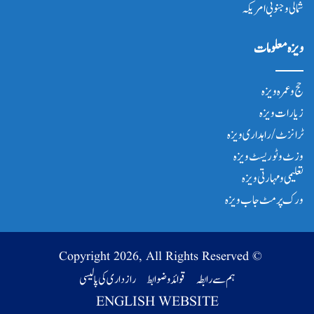
شمالی و جنوبی امریکہ
ویزہ معلومات
حج و عمرہ ویزہ
زیارات ویزہ
ٹرانزٹ/ راہداری ویزہ
وزٹ و ٹوریسٹ ویزہ
تعلیمی و مہارتی ویزہ
ورک پرمٹ جاب ویزہ
© Copyright 2026, All Rights Reserved
ہم سے رابطہ
قوائد و ضوابط
رازداری کی پالیسی
ENGLISH WEBSITE