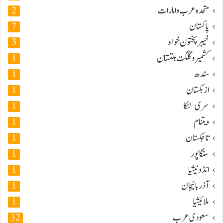
متحدہ عرب و امارات
2
پاکستان
7
خیبر پختون خواہ
3
کشمیر و گلگت بلتستان
1
سندھ
1
ازبکستان
1
سری لنکا
1
ویتنام
1
تاجکستان
1
سنگاپور
1
انڈونیشیا
1
آذربائیجان
1
ملائیشیا
1
سعودی عرب
32