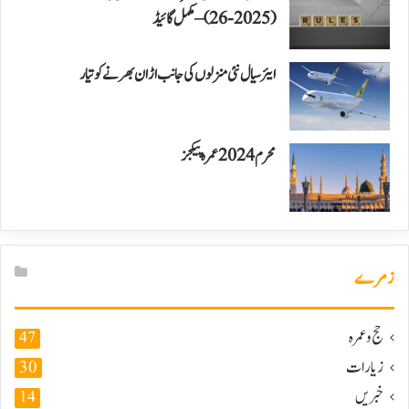
(2025-26) – مکمل گائیڈ
ایئر سیال نئی منزلوں کی جانب اڑان بھرنے کو تیار
محرم 2024 عمرہ پیکجز
زمرے
حج و عمرہ
47
زیارات
30
خبریں
14