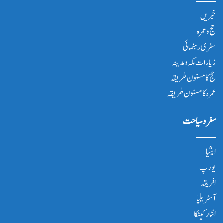
خبریں
حج و عمرہ
سفری رہنمائی
زیارات مکہ و مدینہ
حج کا مسنون طریقہ
عمرہ کا مسنون طریقہ
سفر و سیاحت
ایشیا
یورپ
افریقہ
آسٹریلیا
انٹار کیٹکا