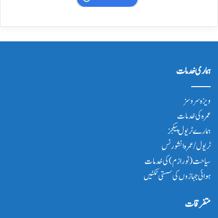
ہماری خدمات
ویزہ سروسز
عمرہ کی خدمات
ہمارے ٹریول پیکجز
ٹریول/عمرہ انشورنس
سیاحت(ٹورازم) کی خدمات
ہوائی جہازوں کی سستی ٹکٹیں
متفرقات