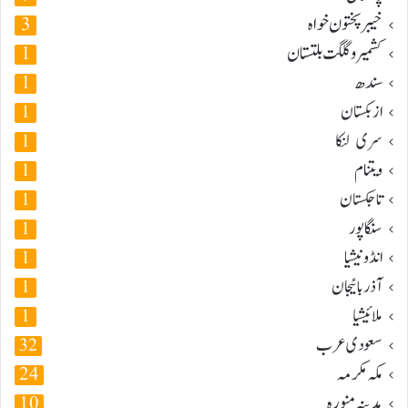
خیبر پختون خواہ
3
کشمیر و گلگت بلتستان
1
سندھ
1
ازبکستان
1
سری لنکا
1
ویتنام
1
تاجکستان
1
سنگاپور
1
انڈونیشیا
1
آذربائیجان
1
ملائیشیا
1
سعودی عرب
32
مکہ مکرمہ
24
مدینہ منورہ
10