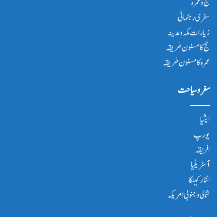
حج و عمرہ
سفری رہنمائی
زیارات مکہ و مدینہ
حج کا مسنون طریقہ
عمرہ کا مسنون طریقہ
سفر و سیاحت
ایشیا
یورپ
افریقہ
آسٹریلیا
انٹار کیٹکا
شمالی و جنوبی امریکہ