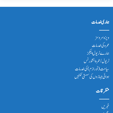
ہماری خدمات
ویزہ سروسز
عمرہ کی خدمات
ہمارے ٹریول پیکجز
ٹریول/عمرہ انشورنس
سیاحت(ٹورازم) کی خدمات
ہوائی جہازوں کی سستی ٹکٹیں
متفرقات
خبریں