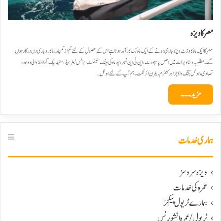
مصر کا ویزہ
مصر کا ایک ماہ کا وزٹ ویزہ جاری ہونے کے ایک ماہ تک کارآمد ہوتا ہے اس کے حصول کے لئے کم از کم پندرہ کاروباری دن درکار ہوں
گے۔ مطلوبہ دستاویزات میں اصل پاسپورٹ،این ٹی این نمبر،چھ ماہ کی بینک سٹیٹمنٹ،بزنس لیٹر ہیڈ،سفید بیک گراؤنڈ والی دو عدد
تصاوی،ہوٹل بکنگ واؤچراور کنفرم ریٹرن ائرٹکٹ۔ ہم آپ کے لئے ہوٹل…
مزید۔۔۔
ہماری خدمات
ویزہ سروسز
عمرہ کی خدمات
ہمارے ٹریول پیکجز
ٹریول/عمرہ انشورنس