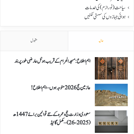
سیاحت(ٹورازم) کی خدمات
ہوائی جہازوں کی سستی ٹکٹیں
حالیہ
مقبول
اہم اطلاع: مسجد الحرام کے قریب ہوٹل عارضی طور پر بند
عازمین حج 2026 متوجہ ہوں – اہم اطلاع!
سعودی وزارت حج و عمرہ کے نئے قوانین برائے 1447ھ
(2025-26) – مکمل گائیڈ