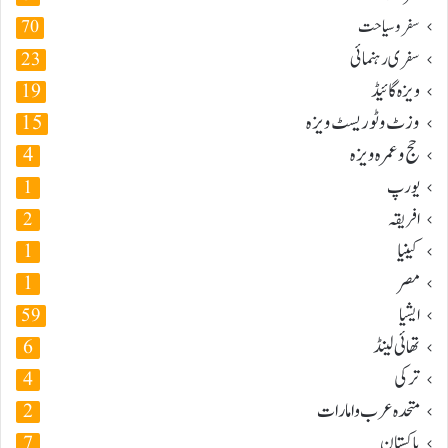
سفر و سیاحت
70
سفری رہنمائی
23
ویزہ گائیڈ
19
وزٹ و ٹوریسٹ ویزہ
15
حج و عمرہ ویزہ
4
یورپ
1
افریقہ
2
کینیا
1
مصر
1
ایشیا
59
تھائی لینڈ
6
ترکی
4
متحدہ عرب و امارات
2
پاکستان
7