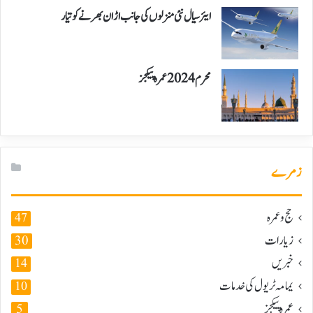
ایئر سیال نئی منزلوں کی جانب اڑان بھرنے کو تیار
محرم 2024 عمرہ پیکجز
زمرے
حج و عمرہ
47
زیارات
30
خبریں
14
یمامہ ٹریول کی خدمات
10
عمرہ پیکجز
5