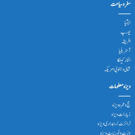
سفر و سیاحت
ایشیا
یورپ
افریقہ
آسٹریلیا
انٹار کیٹکا
شمالی و جنوبی امریکہ
ویزہ معلومات
حج و عمرہ ویزہ
زیارات ویزہ
ٹرانزٹ/ راہداری ویزہ
وزٹ و ٹوریسٹ ویزہ