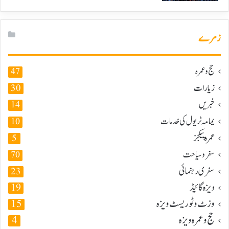
زمرے
حج و عمرہ
47
زیارات
30
خبریں
14
یمامہ ٹریول کی خدمات
10
عمرہ پیکجز
5
سفر و سیاحت
70
سفری رہنمائی
23
ویزہ گائیڈ
19
وزٹ و ٹوریسٹ ویزہ
15
حج و عمرہ ویزہ
4