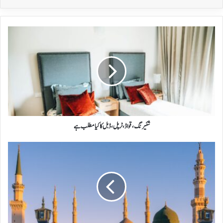
شئیرنگ،
قواڈ،
ٹرپل،
ڈبل
کا
کیا
مطلب
ہے
شئیرنگ، قواڈ، ٹرپل، ڈبل کا کیا مطلب ہے
محرم
2024
عمرہ
پیکجز