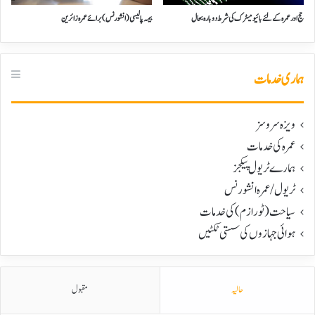
حج اور عمرہ کے لئے بائیومیٹرک کی شرط دوبارہ بحال
بیمہ پالیسی(انشورنس) برائے عمرہ زائرین
ہماری خدمات
ویزہ سروسز
عمرہ کی خدمات
ہمارے ٹریول پیکجز
ٹریول/عمرہ انشورنس
سیاحت(ٹورازم) کی خدمات
ہوائی جہازوں کی سستی ٹکٹیں
حالیہ
مقبول