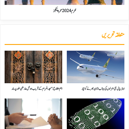
محرم 2024 عمرہ پیکجز
متعلقہ تحریریں
ایئر سیال نئی منزلوں کی جانب اڑان بھرنے کو تیار
اہم اطلاع: مسجد الحرام کے قریب ہوٹل عارضی طور پر بند