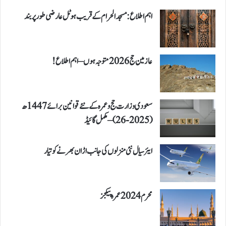
اہم اطلاع: مسجد الحرام کے قریب ہوٹل عارضی طور پر بند
عازمین حج 2026 متوجہ ہوں – اہم اطلاع!
سعودی وزارت حج و عمرہ کے نئے قوانین برائے 1447ھ
(2025-26) – مکمل گائیڈ
ایئر سیال نئی منزلوں کی جانب اڑان بھرنے کو تیار
محرم 2024 عمرہ پیکجز