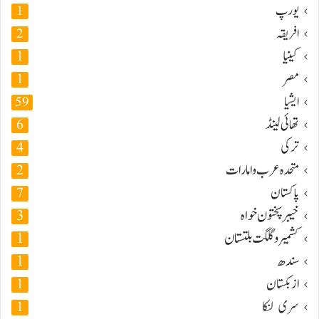
یورپ
1
افریقہ
2
کینیا
1
مصر
1
ایشیا
59
تھائی لینڈ
6
ترکی
4
متحدہ عرب و امارات
2
پاکستان
7
خیبر پختون خواہ
3
کشمیر و گلگت بلتستان
1
سندھ
1
ازبکستان
1
سری لنکا
1