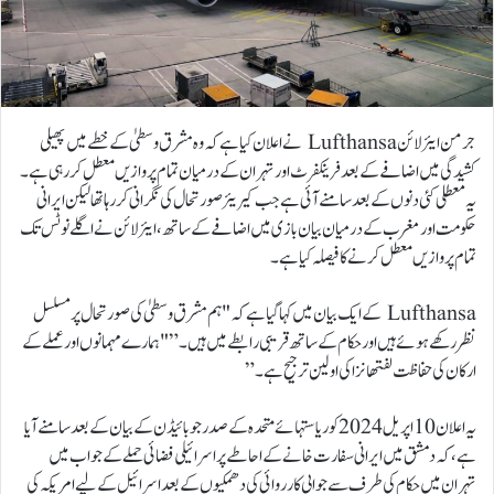
جرمن ایئر لائن Lufthansa نے اعلان کیا ہے کہ وہ مشرق وسطیٰ کے خطے میں پھیلی
کشیدگی میں اضافے کے بعد فرینکفرٹ اور تہران کے درمیان تمام پروازیں معطل کر رہی ہے۔
یہ معطلی کئی دنوں کے بعد سامنے آئی ہے جب کیریئر صورتحال کی نگرانی کر رہا تھا لیکن ایرانی
حکومت اور مغرب کے درمیان بیان بازی میں اضافے کے ساتھ، ایئر لائن نے اگلے نوٹس تک
تمام پروازیں معطل کرنے کا فیصلہ کیا ہے۔
Lufthansa کے ایک بیان میں کہا گیا ہے کہ "ہم مشرق وسطیٰ کی صورتحال پر مسلسل
نظر رکھے ہوئے ہیں اور حکام کے ساتھ قریبی رابطے میں ہیں۔” "ہمارے مہمانوں اور عملے کے
ارکان کی حفاظت لفتھانزا کی اولین ترجیح ہے۔”
یہ اعلان 10 اپریل 2024 کو ریاستہائے متحدہ کے صدر جو بائیڈن کے بیان کے بعد سامنے آیا
ہے، کہ دمشق میں ایرانی سفارت خانے کے احاطے پر اسرائیلی فضائی حملے کے جواب میں
تہران میں حکام کی طرف سے جوابی کارروائی کی دھمکیوں کے بعد اسرائیل کے لیے امریکہ کی