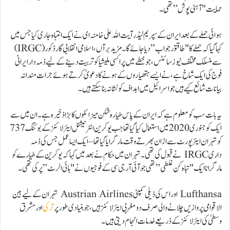
حمایت "آہنی پوش” تھی۔
ہوائی حملے کے بعد ایران کے سپریم لیڈر آیت اللہ علی خامنہ ای نے ایک انتباہ جاری کیا جس میں
کہا گیا کہ حملے کا "طاقتور جواب” دیا جائے گا۔ مزید برآں، اسلامی انقلابی گارڈ کور (IRGC)
سے منسلک مختلف نیوز سائٹس، جو خطے میں پراکسی ملیشیا کو تربیت دینے کے لیے ذمہ دار ایرانی
فوج کی ایک شاخ ہے، نے ایسے ہتھیاروں کے ہونے کا دعویٰ کرتے ہوئے جرات مندانہ
بیانات شائع کیے ہیں جو اسرائیل میں اہداف کو نشانہ بنا سکتے ہیں۔
یہ بات سب کو معلوم ہے کہ ایران کے پاس طیارہ شکن میزائلوں کا بڑا ذخیرہ ہے۔ ان میں سے
ایک کو جنوری 2020 میں استعمال کیا گیا تھا جب یوکرین انٹرنیشنل ایئر لائنز کے بوئنگ 737
کو تہران ایئرپورٹ سے اڑان بھرتے وقت مار گرایا گیا تھا – ایک ایسا عمل جس کی ذمہ
داری IRGC نے قبول کی تھی۔ تہران میں حکام نے بعد میں کہا کہ یوکرین کے طیارے کو
مار گرانا ایک "تباہ کن غلطی” تھی جو آئی آر جی سی کے فوجیوں نے "ہائی الرٹ” پر کی تھی۔
Lufthansa اور اس کی ذیلی کمپنی Austrian Airlines تہران کے لیے بین
الاقوامی پروازیں چلانے والی صرف دو مغربی ایئرلائنز ہیں، جو بنیادی طور پر
ترکی
اور مشرق
وسطیٰ کی ایئر لائنز کے ذریعے خدمات انجام دیتی ہیں۔