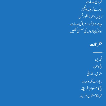
عمرہ کی خدمات
ہمارے ٹریول پیکجز
ٹریول/عمرہ انشورنس
سیاحت(ٹورازم) کی خدمات
ہوائی جہازوں کی سستی ٹکٹیں
متفرقات
خبریں
حج و عمرہ
سفری رہنمائی
زیارات مکہ و مدینہ
حج کا مسنون طریقہ
عمرہ کا مسنون طریقہ