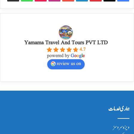
Yamama Travel And Tours PVT LTD
4.7
powered by
G
o
o
g
l
e
review us on
ہماری خدمات
ویزہ سروسز