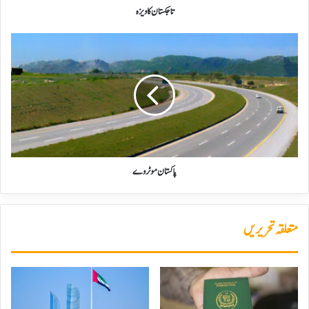
تاجکستان کا ویزہ
پاکستان
موٹروے
پاکستان موٹروے
متعلقہ تحریریں