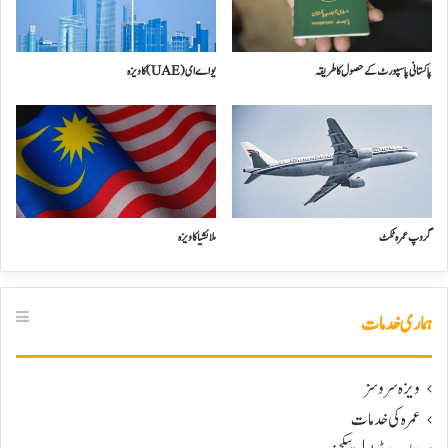
پاکستانی پاسپورٹ کے حصول کا طریقہ
یو اے ای(UAE) کا ویزہ
گروپ عمرہ ٹکٹ
ملائشیا کا ویزہ
ہماری خدمات
ویزہ سروسز
عمرہ کی خدمات