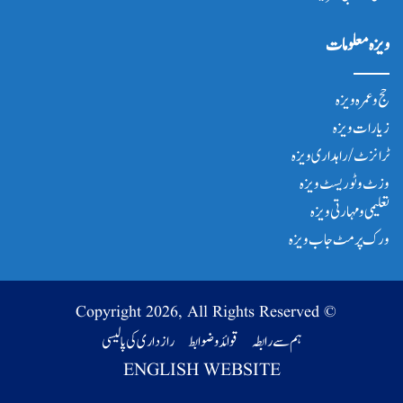
ویزہ معلومات
حج و عمرہ ویزہ
زیارات ویزہ
ٹرانزٹ/ راہداری ویزہ
وزٹ و ٹوریسٹ ویزہ
تعلیمی و مہارتی ویزہ
ورک پرمٹ جاب ویزہ
© Copyright 2026, All Rights Reserved
ہم سے رابطہ
قوائد و ضوابط
رازداری کی پالیسی
ENGLISH WEBSITE