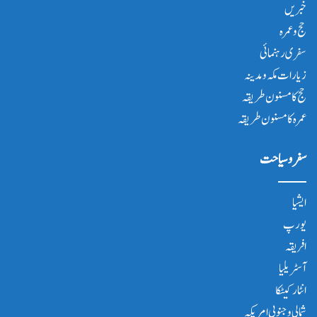
خبریں
حج و عمرہ
سفری رہنمائی
زیارات مکہ و مدینہ
حج کا مسنون طریقہ
عمرہ کا مسنون طریقہ
سفر و سیاحت
ایشیا
یورپ
افریقہ
آسٹریلیا
انٹار کیٹکا
شمالی و جنوبی امریکہ