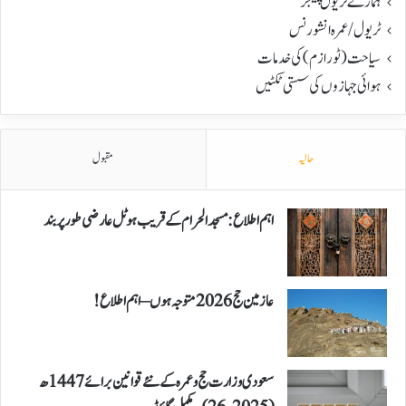
ہمارے ٹریول پیکجز
ٹریول/عمرہ انشورنس
سیاحت(ٹورازم) کی خدمات
ہوائی جہازوں کی سستی ٹکٹیں
حالیہ
مقبول
اہم اطلاع: مسجد الحرام کے قریب ہوٹل عارضی طور پر بند
عازمین حج 2026 متوجہ ہوں – اہم اطلاع!
سعودی وزارت حج و عمرہ کے نئے قوانین برائے 1447ھ