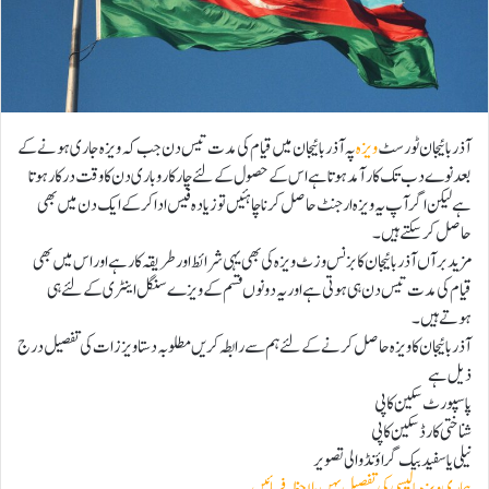
آذربائیجان ٹورسٹ
ویزہ
پہ آذربائیجان میں قیام کی مدت تیس دن جب کہ ویزہ جاری ہونے کے
بعد نوے دب تک کارآمد ہوتا ہے اس کے حصول کے لئے چار کاروباری دن کا وقت درکار ہوتا
ہے لیکن اگر آپ یہ ویزہ ارجنٹ حاصل کرنا چاہئیں تو زیادہ فیس ادا کرکے ایک دن میں بھی
حاصل کرسکتے ہیں۔
مزید برآں آذربائیجان کا بزنس وزٹ ویزہ کی بھی یہی شرائط اور طریقہ کار ہے اور اس میں بھی
قیام کی مدت تیس دن ہی ہوتی ہے اور یہ دونوں قسم کے ویزے سنگل اینٹری کے لئے ہی
ہوتے ہیں۔
آذربائیجان کا ویزہ حاصل کرنے کے لئے ہم سے رابطہ کریں مطلوبہ دستاویززات کی تفصیل درج
ذیل ہے
پاسپورٹ سکین کاپی
شناختی کارڈ سکین کاپی
نیلی یا سفید بیک گراؤنڈ والی تصویر