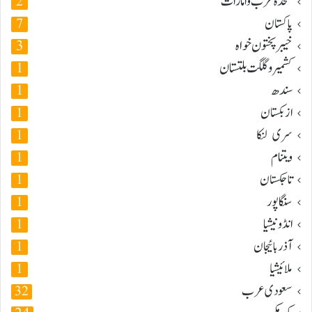
متحدہ عرب و امارات
2
پاکستان
7
خیبر پختون خواہ
3
کشمیر و گلگت بلتستان
1
سندھ
1
ازبکستان
1
سری لنکا
1
ویتنام
1
تاجکستان
1
سنگاپور
1
انڈونیشیا
1
آذربائیجان
1
ملائیشیا
1
سعودی عرب
32