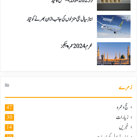
(2025-26) – مکمل گائیڈ
ایئر سیال نئی منزلوں کی جانب اڑان بھرنے کو تیار
محرم 2024 عمرہ پیکجز
زمرے
حج و عمرہ
47
زیارات
30
خبریں
14