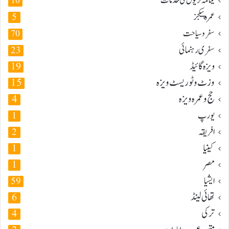
یمامہ ٹریول کی خدمات
10
عمرہ پیکجز
5
سفر و سیاحت
70
سفری رہنمائی
23
ویزہ گائیڈ
19
وزٹ و ٹوریسٹ ویزہ
15
حج و عمرہ ویزہ
4
یورپ
1
افریقہ
2
کینیا
1
مصر
1
ایشیا
59
تھائی لینڈ
6
ترکی
4