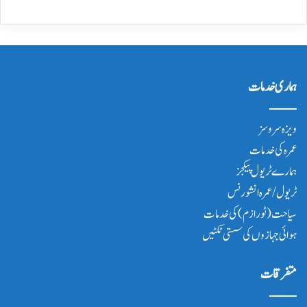
ہماری خدمات
ویزہ سروسز
عمرہ کی خدمات
ہمارے ٹریول پیکجز
ٹریول/عمرہ انشورنس
سیاحت(ٹورازم) کی خدمات
ہوائی جہازوں کی سستی ٹکٹیں
متفرقات